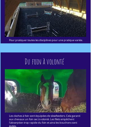
Pour pratiquer toutes les disciplines pour une pratique variée.
Du foin à volonté
Les cloches à foin sont équipées de slowfeeders. Cela garanti
aux chevaux un foin sec à volonté. Les filets empêchent
l'absorption trop rapide du foin et ainsi les bouchons sont
évités.