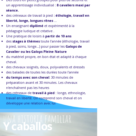
un apprentissage individualisé :
8 cavaliers maxi par
séance.
des créneaux de travail à pied
: éthologie, travail en
liberté, longe, longues rênes
...
Un enseignant
diplômé
et expérimenté à la
pédagogie ludique et créative .
Une pratique de loisirs à
partir de 10 ans
des
stages à thèmes
toute l'année (éthologie, travail
à pied, soins, longe...) pour passer les
Galops de
Cavalier ou les Galops Pleine Nature
du matériel propre, en bon état et adapté à chaque
cheval.
des chevaux soignés, doux, polyvalents et dressés
des balades de toutes les durées toute l'année
du temps avec son cheval
: 30 minutes de
préparation avant et 30 minutes. Les chevaux
n'enchaînent pas les heures
des créneaux de
travail à pied
: longe, ethnologie,
travail en liberté. On comprend son cheval et on
développe une relation avec lui
una historia familiar
Y caballos