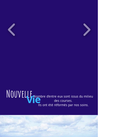
Nouvelle
Vie
Nombre d'entre eux sont issus du milieu
des courses.
Ils ont été réformés par nos soins.