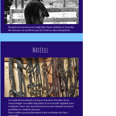
Équipés de couvertures intégrales imperméables et chaudes,
les chevaux ne souffrent pas du froid ou des intempéries.
Matériel
Le matériel est adapté à chaque cheval en fonction de sa
morphologie. Les selles disposent d'une arcade réglable pour
s'adapter à leur dos, les embouchures sont simples et le plus
possibles en matières douces.
Nous veillons particulièrement à leur entretien et à leur
propreté.