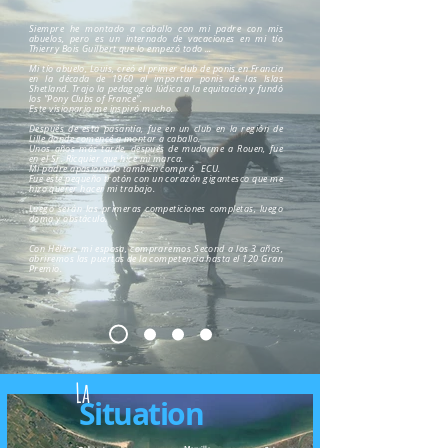
Siempre he montado a caballo con mi padre con mis
abuelos, pero es un internado de vacaciones en mi tío
Thierry Bois Guilbert que lo
empezó
todo
...
Mi tío abuelo, Louis, creó el primer club de ponis en Francia
en la década de 1960 al importar ponis de las Islas
Shetland. Trajo la pedagogía lúdica a la equitación y fundó
los "Pony Clubs of France".
Este visionario me inspiró mucho.
Después de esta pasantía, fue en un club en la región de
Lille donde comencé a montar a caballo.
Unos años más tarde, después de mudarme a Rouen, fue
en el Sr. Ricquier que hice mi marca.
Mi padre apasionado también
compró
ECU.
Fue este pequeño trotón con un
corazón
gigantesco que me
hizo
querer hacer mi trabajo.
Luego serán las primeras competiciones completas, luego
doma y obstáculo.
Con Hélène, mi esposa, compraremos Second a los 3 años,
abriremos las puertas de la
competencia
hasta el 120 Gran
Premio.
La
Situation