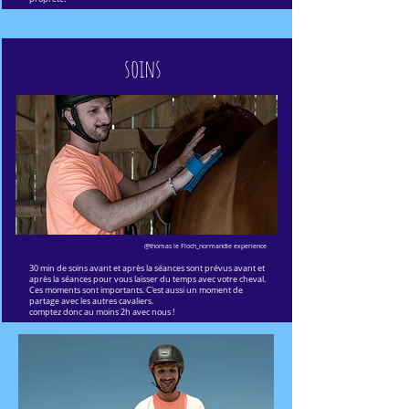
soins
@thomas le Floch_normandie experience
30 min de soins avant et après la séances sont prévus avant et
après la séances pour vous laisser du temps avec votre cheval.
Ces moments sont importants. C'est aussi un moment de
partage avec les autres cavaliers.
comptez donc au moins 2h avec nous !