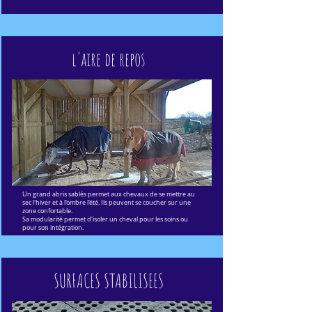
l'aire de repos
Un grand abris sablés permet aux chevaux de se mettre au
sec l'hiver et à l'ombre l'été. Ils peuvent se coucher sur une
zone confortable.
Sa modularité permet d'isoler un cheval pour les soins ou
pour son intégration.
SURFACES STABILISEES