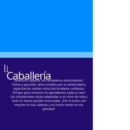
El
Caballería
¡Nuestros caballos son verdaderos entrenadores!
Calma y paciente, seleccionados por su amabilidad y
capacitación, sabrán cómo (re) brindarle confianza.
¡Porque para nosotros no aprendemos nada al caer!
Las instalaciones están adaptadas a su ritmo de vida y
viven lo menos posible encerradas. ¡Por lo tanto, son
mejores en sus cabezas y no tienen moral en sus
pezuñas!