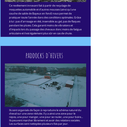
Ce revêtement innovant fait à partir de recyclage de
moquettes automobile et d'autres mousses (ainsi qu'une
couche de sable de Bayeux en fond) nous permet de
pratiquer toute l'année dans des conditions optimales. Grâce
à lui : pas d'arrosage en été, insensible au gel, pas de flaques
pendant les pluies. Cela garanti moins de vibrations et
d'impacts lors du passage des chevaux donc moins de fatigue
articulaire et il est également plus sûr en cas de chute.
paddocks d'hivers
Ils sont organisés de façon à reproduire le schéma naturel du
cheval sur une zone réduite. Il y a ainsi une zone pour le
repos, une pour manger, une pour se rouler, une pour boire...
Ils peuvent marcher librement et avoir des relations sociales.
Les surfaces sont nettoyées plusieurs fois par jour.